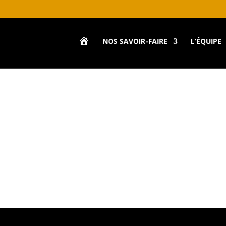
A
NOS SAVOIR-FAIRE
L’ÉQUIPE
C
C
U
E
I
L