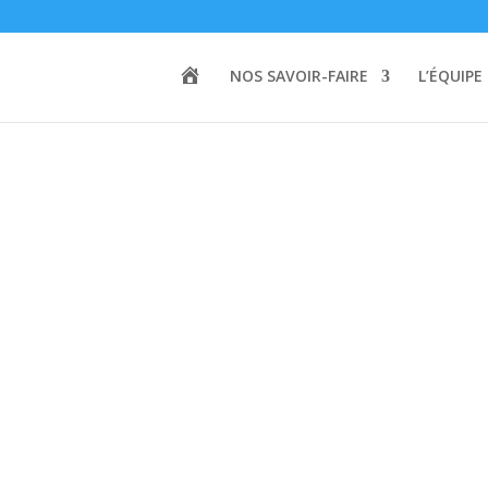
A
NOS SAVOIR-FAIRE
L’ÉQUIPE
C
C
U
E
I
L