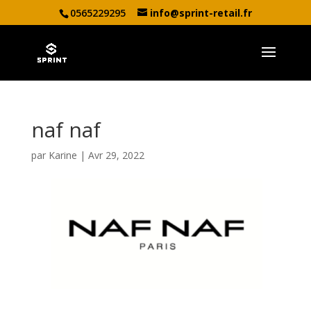
0565229295
info@sprint-retail.fr
naf naf
par
Karine
|
Avr 29, 2022