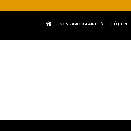
A
NOS SAVOIR-FAIRE
L’ÉQUIPE
C
C
U
E
I
L