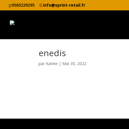
0565229295
info@sprint-retail.fr
enedis
par
Karine
|
Mai 30, 2022