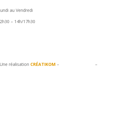
Bureau d’étude
undi au Vendredi
Maintenance
2h30 – 14h/17h30
Bornes de recharge électriqu
Une réalisation
CRÉATIKOM
–
Mentions légales
–
Politique de confid