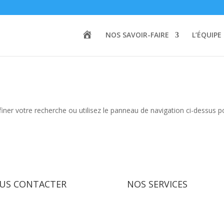
A
NOS SAVOIR-FAIRE
L’ÉQUIPE
C
C
U
E
I
L
iner votre recherche ou utilisez le panneau de navigation ci-dessus p
US CONTACTER
NOS SERVICES
sprint-retail.fr
Maîtrise d’œuvre
05 65 22 92 95
Contractant général – Travau