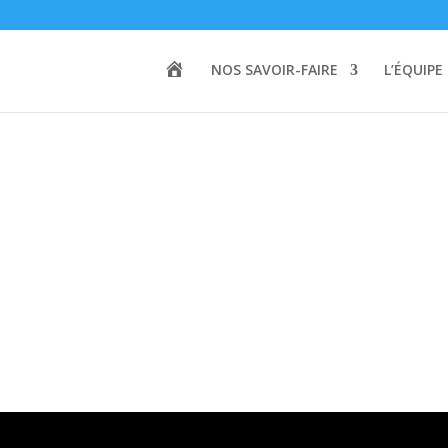
A
NOS SAVOIR-FAIRE
L’ÉQUIPE
C
C
U
E
I
L